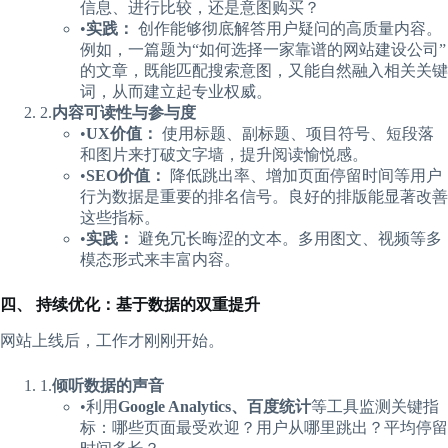
信息、进行比较，还是意图购买？
•​
​实践：​
​ 创作能够彻底解答用户疑问的高质量内容。
例如，一篇题为“如何选择一家靠谱的网站建设公司”
的文章，既能匹配搜索意图，又能自然融入相关关键
词，从而建立起专业权威。
2.​
​内容可读性与参与度​
•​
​UX价值：​
​ 使用标题、副标题、项目符号、短段落
和图片来打破文字墙，提升阅读愉悦感。
•​
​SEO价值：​
​ 降低跳出率、增加页面停留时间等用户
行为数据是重要的排名信号。良好的排版能显著改善
这些指标。
•​
​实践：​
​ 避免冗长晦涩的文本。多用图文、视频等多
模态形式来丰富内容。
​四、 持续优化：基于数据的双重提升​
网站上线后，工作才刚刚开始。
1.​
​倾听数据的声音​
•利用​
​Google Analytics、百度统计​
​等工具监测关键指
标：哪些页面最受欢迎？用户从哪里跳出？平均停留