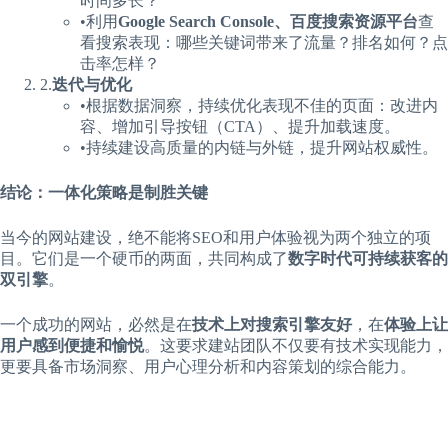
时间多长？
•利用​
​Google Search Console、百度搜索资源平台​
​查
看搜索表现：哪些关键词带来了流量？排名如何？点
击率怎样？
2.​
​迭代与优化​
•根据数据洞察，持续优化表现不佳的页面：改进内
容、增加引导按钮（CTA）、提升加载速度。
•持续建设高质量的内链与外链，提升网站权威性。
​结论：一体化策略是制胜关键​
当今的网站建设，绝不能将SEO和用户体验视为两个独立的项
目。它们是一个硬币的两面，共同构成了​
​数字时代可持续获客的
双引擎​
​。
一个成功的网站，必然是在​
​技术上对搜索引擎友好​
​，在​
​体验上让
用户感到便捷和愉悦​
​。这要求建站团队不仅要有技术实现能力，
更要具备市场洞察、用户心理分析和内容策划的综合能力。