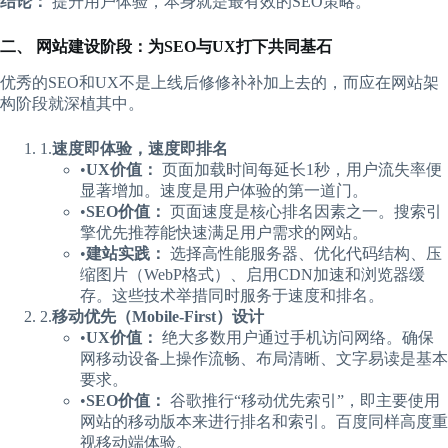
​结论：​
​ 提升用户体验，本身就是最有效的SEO策略。
​二、 网站建设阶段：为SEO与UX打下共同基石​
优秀的SEO和UX不是上线后修修补补加上去的，而应在网站架
构阶段就深植其中。
1.​
​速度即体验，速度即排名​
•​
​UX价值：​
​ 页面加载时间每延长1秒，用户流失率便
显著增加。速度是用户体验的第一道门。
•​
​SEO价值：​
​ 页面速度是核心排名因素之一。搜索引
擎优先推荐能快速满足用户需求的网站。
•​
​建站实践：​
​ 选择高性能服务器、优化代码结构、压
缩图片（WebP格式）、启用CDN加速和浏览器缓
存。这些技术举措同时服务于速度和排名。
2.​
​移动优先（Mobile-First）设计​
•​
​UX价值：​
​ 绝大多数用户通过手机访问网络。确保
网移动设备上操作流畅、布局清晰、文字易读是基本
要求。
•​
​SEO价值：​
​ 谷歌推行“移动优先索引”，即主要使用
网站的移动版本来进行排名和索引。百度同样高度重
视移动端体验。