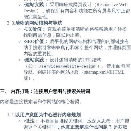
•​
​建站实践：​
​ 采用响应式网页设计（Responsive Web
Design），确保所有内容和功能在所有屏幕尺寸上都
能完美呈现。
3.​
​清晰的网站结构与导航​
•​
​UX价值：​
​ 直观的菜单和清晰的路径帮助用户轻松
找到所需信息，降低跳出率。
•​
​SEO价值：​
​ 扁平化的网站结构和合理的内部链接有
助于搜索引擎蜘蛛爬行和索引整个网站，并理解页面
内容的重要性。
•​
​建站实践：​
​ 设计逻辑清晰的URL结构
（如：
）、使用面包屑
/services/website-design
导航、创建详实的网站地图（sitemap.xml和HTML
版）。
​三、 内容打造：连接用户意图与搜索关键词​
内容是连接搜索者和你网站的核心桥梁。
1.​
​以用户意图为中心进行内容规划​
•​
​做法：​
​ 不要盲目堆砌关键词。应深入思考：用户搜
索这个关键词时，​
​他真正想解决什么问题？​
​ 是获取