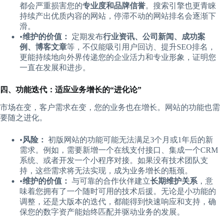
都会严重损害您的​
​专业度和品牌信誉​
​。搜索引擎也更青睐
持续产出优质内容的网站，停滞不动的网站排名会逐渐下
滑。
•​
​维护的价值：​
​ 定期发布​
​行业资讯、公司新闻、成功案
例、博客文章​
​等，不仅能吸引用户回访、提升SEO排名，
更能持续地向外界传递您的企业活力和专业形象，证明您
一直在发展和进步。
​四、功能迭代：适应业务增长的“进化论”​
市场在变，客户需求在变，您的业务也在增长。网站的功能也需
要随之进化。
•​
​风险：​
​ 初版网站的功能可能无法满足3个月或1年后的新
需求。例如，需要新增一个在线支付接口、集成一个CRM
系统、或者开发一个小程序对接。如果没有技术团队支
持，这些需求将无法实现，成为业务增长的瓶颈。
•​
​维护的价值：​
​ 与可靠的合作伙伴建立​
​长期维护关系​
​，意
味着您拥有了一个随时可用的技术后援。无论是小功能的
调整，还是大版本的迭代，都能得到快速响应和支持，确
保您的数字资产能始终匹配并驱动业务的发展。