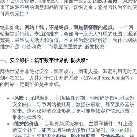
线！它视觉惊艳、功能强大，宛如一座崭新的​
​数字宫殿​
​，为您带
来了源源不断的询盘和品牌曝光。喜悦之余，您是否认为至此便
可高枕无忧？
绝非如此。​
​网站上线，不是终点，而是新征程的起点。​
​ 一个网
站若缺乏持续、专业的维护，会如同一座无人打理的庄园，逐渐
荒芜，最终失去活力和价值。本文将为您清晰解读，为什么网站
维护不是“可选消费”，而是至关重要的“必要投资”。
​一、安全维护：筑牢数字世界的“防火墙”​
网络世界并非绝对安全，黑客攻击、病毒入侵、漏洞利用无时无
刻不在发生。尤其对于使用开源系统（如WordPress, Joomla等）
的网站，定期维护是生命线。
•​
​风险：​
​ 系统漏洞、主题/插件过期、弱密码等都可能成为
安全缺口，导致网站被挂马、数据被窃取、甚至服务器被
攻击。这不仅影响企业形象，更可能导致客户信息泄露，
带来法律风险。
•​
​维护的价值：​
​ 定期更新系统核心、主题和插件，打上最
新安全补丁，能有效堵住绝大多数已知漏洞。专业的维护
服务还包括​
​定期安全扫描、防火墙配置、异地备份​
​等，确